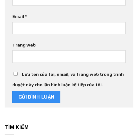
Email
*
Trang web
Lưu tên của tôi, email, và trang web trong trình
duyệt này cho lần bình luận kế tiếp của tôi.
TÌM KIẾM