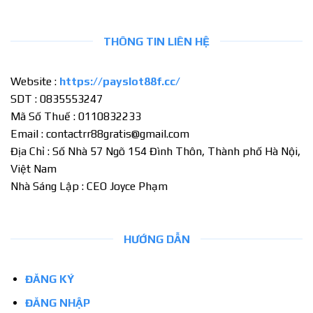
THÔNG TIN LIÊN HỆ
Website :
https://payslot88f.cc/
SDT : 0835553247
Mã Số Thuế : 0110832233
Email :
contactrr88gratis@gmail.com
Địa Chỉ : Số Nhà 57 Ngõ 154 Đình Thôn, Thành phố Hà Nội,
Việt Nam
Nhà Sáng Lập : CEO Joyce Phạm
HƯỚNG DẪN
ĐĂNG KÝ
ĐĂNG NHẬP