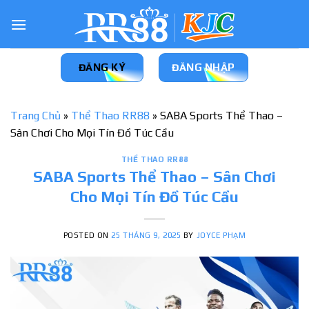
Skip
to
content
ĐĂNG KÝ
ĐĂNG NHẬP
Trang Chủ
»
Thể Thao RR88
»
SABA Sports Thể Thao –
Sân Chơi Cho Mọi Tín Đồ Túc Cầu
THỂ THAO RR88
SABA Sports Thể Thao – Sân Chơi
Cho Mọi Tín Đồ Túc Cầu
POSTED ON
25 THÁNG 9, 2025
BY
JOYCE PHẠM