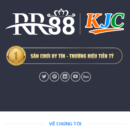
VỀ CHÚNG TÔI