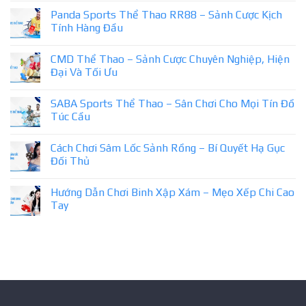
Panda Sports Thể Thao RR88 – Sảnh Cược Kịch
Tính Hàng Đầu
CMD Thể Thao – Sảnh Cược Chuyên Nghiệp, Hiện
Đại Và Tối Ưu
SABA Sports Thể Thao – Sân Chơi Cho Mọi Tín Đồ
Túc Cầu
Cách Chơi Sâm Lốc Sảnh Rồng – Bí Quyết Hạ Gục
Đối Thủ
Hướng Dẫn Chơi Binh Xập Xám – Mẹo Xếp Chi Cao
Tay