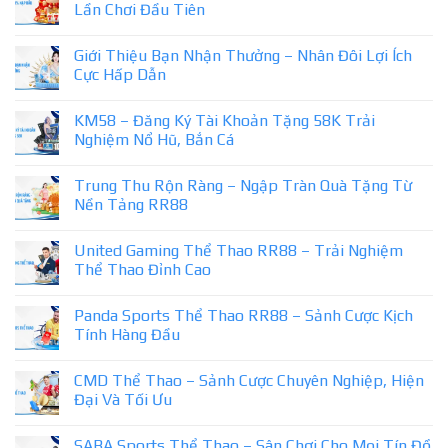
Lần Chơi Đầu Tiên
Giới Thiệu Bạn Nhận Thưởng – Nhân Đôi Lợi Ích
Cực Hấp Dẫn
KM58 – Đăng Ký Tài Khoản Tặng 58K Trải
Nghiệm Nổ Hũ, Bắn Cá
Trung Thu Rộn Ràng – Ngập Tràn Quà Tặng Từ
Nền Tảng RR88
United Gaming Thể Thao RR88 – Trải Nghiệm
Thể Thao Đỉnh Cao
Panda Sports Thể Thao RR88 – Sảnh Cược Kịch
Tính Hàng Đầu
CMD Thể Thao – Sảnh Cược Chuyên Nghiệp, Hiện
Đại Và Tối Ưu
SABA Sports Thể Thao – Sân Chơi Cho Mọi Tín Đồ