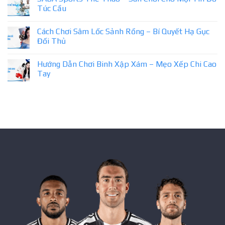
Túc Cầu
Cách Chơi Sâm Lốc Sảnh Rồng – Bí Quyết Hạ Gục
Đối Thủ
Hướng Dẫn Chơi Binh Xập Xám – Mẹo Xếp Chi Cao
Tay