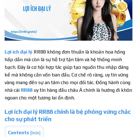
Lợi ích đại lý
RR88 không đơn thuần là khoản hoa hồng
hấp dẫn mà còn là sự hỗ trợ tận tâm và hệ thống minh
bạch. Đây là cơ hội hợp tác giúp tạo nguồn thu nhập đáng
kể mà không cần vốn ban đầu. Cơ chế rõ ràng, uy tín vững
vàng mang đến sự an tâm cho mọi đối tác. Đồng hành cùng
nhà cái
RR88
uy tín hàng đầu châu Á chính là hướng đi khôn
ngoan cho một tương lai ổn định.
Lợi ích đại lý RR88 chính là bệ phóng vững chắc
cho sự phát triển
Contents
[
hide
]