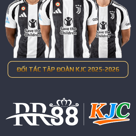
ĐỐI TÁC TẬP ĐOÀN KJC 2025-2026