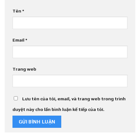
Tên
*
Email
*
Trang web
Lưu tên của tôi, email, và trang web trong trình
duyệt này cho lần bình luận kế tiếp của tôi.