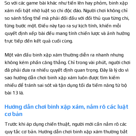
So với các game bài khác như tiến lên hay phỏm, binh xập
xám nổi bật nhờ luật so chi độc đáo. Người chơi không chỉ
so sánh tổng thể mà phải đối đầu với đối thủ qua từng chi,
từng bước một. Điều này tạo ra sự kịch tính, khiến mỗi
quyết định xếp bài đều mang tính chiến lược và ảnh hưởng
trực tiếp đến kết quả cuối cùng.
Một ván đấu binh xập xám thường diễn ra nhanh nhưng
không kém phần căng thẳng. Chỉ trong vài phút, người chơi
đã phải đưa ra nhiều quyết định quan trọng. Đây là lý do vì
sao hướng dẫn chơi binh xập xám luôn được tìm kiếm
nhiều để tránh sai sót và tận dụng tối đa tiềm năng từ bộ
bài 13 lá.
Hướng dẫn chơi binh xập xám, nắm rõ các luật
cơ bản
Trước khi áp dụng chiến thuật, người mới cần nắm rõ các
quy tắc cơ bản. Hướng dẫn chơi binh xập xám thường bắt