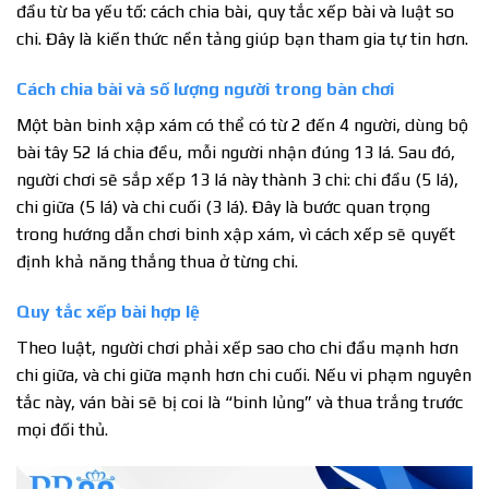
đầu từ ba yếu tố: cách chia bài, quy tắc xếp bài và luật so
chi. Đây là kiến thức nền tảng giúp bạn tham gia tự tin hơn.
Cách chia bài và số lượng người trong bàn chơi
Một bàn binh xập xám có thể có từ 2 đến 4 người, dùng bộ
bài tây 52 lá chia đều, mỗi người nhận đúng 13 lá. Sau đó,
người chơi sẽ sắp xếp 13 lá này thành 3 chi: chi đầu (5 lá),
chi giữa (5 lá) và chi cuối (3 lá). Đây là bước quan trọng
trong hướng dẫn chơi binh xập xám, vì cách xếp sẽ quyết
định khả năng thắng thua ở từng chi.
Quy tắc xếp bài hợp lệ
Theo luật, người chơi phải xếp sao cho chi đầu mạnh hơn
chi giữa, và chi giữa mạnh hơn chi cuối. Nếu vi phạm nguyên
tắc này, ván bài sẽ bị coi là “binh lủng” và thua trắng trước
mọi đối thủ.