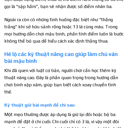
gọi là “sập hầm”, bạn sẽ nhận được số điểm nhân ba.
Ngoài ra còn có những tình huống đặc biệt như “thắng
trắng” khi sở hữu sảnh rồng hoặc 13 lá cùng màu. Trong
mọi hướng dẫn chơi mậu binh, phần tính điểm luôn là bước
không thể bỏ qua để hiểu cách xác định thắng thua.
Hé lộ các kỹ thuật nâng cao giúp làm chủ ván
bài mậu binh
Khi đã quen với luật cơ bản, người chơi cần học thêm kỹ
thuật nâng cao. Đây là phần quan trọng trong hướng dẫn
chơi binh xập xám, giúp bạn biết cách xoay chuyển tình
thế.
Kỹ thuật giữ bài mạnh để chi sau
Một mẹo thường được áp dụng là giữ lại đôi hoặc bộ ba
mạnh để đặt ở chi cuối. Chi cuối chỉ có 3 lá, vì vậy một đôi