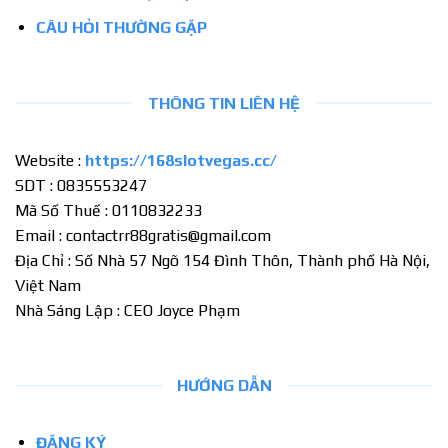
CÂU HỎI THƯỜNG GẶP
THÔNG TIN LIÊN HỆ
Website :
https://168slotvegas.cc/
SDT : 0835553247
Mã Số Thuế : 0110832233
Email :
contactrr88gratis@gmail.com
Địa Chỉ : Số Nhà 57 Ngõ 154 Đình Thôn, Thành phố Hà Nội,
Việt Nam
Nhà Sáng Lập : CEO Joyce Phạm
HƯỚNG DẪN
ĐĂNG KÝ