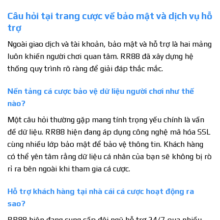
Câu hỏi tại trang cược về bảo mật và dịch vụ hỗ
trợ
Ngoài giao dịch và tài khoản, bảo mật và hỗ trợ là hai mảng
luôn khiến người chơi quan tâm. RR88 đã xây dựng hệ
thống quy trình rõ ràng để giải đáp thắc mắc.
Nền tảng cá cược bảo vệ dữ liệu người chơi như thế
nào?
Một câu hỏi thường gặp mang tính trọng yếu chính là vấn
đề dữ liệu. RR88 hiện đang áp dụng công nghệ mã hóa SSL
cùng nhiều lớp bảo mật để bảo vệ thông tin. Khách hàng
có thể yên tâm rằng dữ liệu cá nhân của bạn sẽ không bị rò
rỉ ra bên ngoài khi tham gia cá cược.
Hỗ trợ khách hàng tại nhà cái cá cược hoạt động ra
sao?
RR88 hiện đang cung cấp đội ngũ hỗ trợ 24/7 qua nhiều