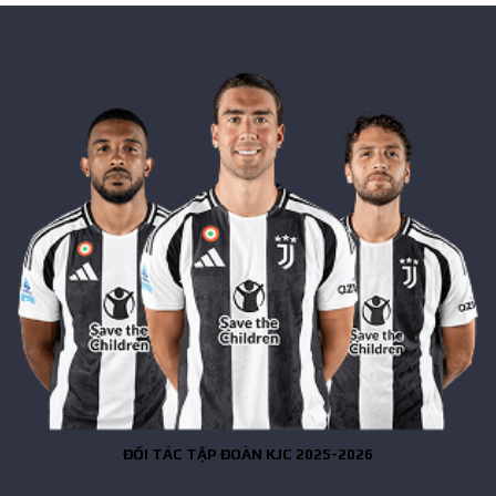
ĐỐI TÁC TẬP ĐOÀN KJC 2025-2026