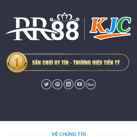
VỀ CHÚNG TÔI