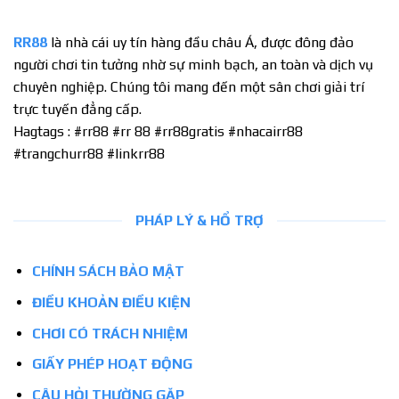
RR88
là nhà cái uy tín hàng đầu châu Á, được đông đảo
người chơi tin tưởng nhờ sự minh bạch, an toàn và dịch vụ
chuyên nghiệp. Chúng tôi mang đến một sân chơi giải trí
trực tuyến đẳng cấp.
Hagtags : #rr88 #rr 88 #rr88gratis #nhacairr88
#trangchurr88 #linkrr88
PHÁP LÝ & HỔ TRỢ
CHÍNH SÁCH BẢO MẬT
ĐIỀU KHOẢN ĐIỀU KIỆN
CHƠI CÓ TRÁCH NHIỆM
GIẤY PHÉP HOẠT ĐỘNG
CÂU HỎI THƯỜNG GẶP