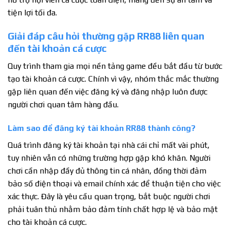
tiện lợi tối đa.
Giải đáp câu hỏi thường gặp RR88 liên quan
đến tài khoản cá cược
Quy trình tham gia mọi nền tảng game đều bắt đầu từ bước
tạo tài khoản cá cược. Chính vì vậy, nhóm thắc mắc thường
gặp liên quan đến việc đăng ký và đăng nhập luôn được
người chơi quan tâm hàng đầu.
Làm sao để đăng ký tài khoản RR88 thành công?
Quá trình đăng ký tài khoản tại nhà cái chỉ mất vài phút,
tuy nhiên vẫn có những trường hợp gặp khó khăn. Người
chơi cần nhập đầy đủ thông tin cá nhân, đồng thời đảm
bảo số điện thoại và email chính xác để thuận tiện cho việc
xác thực. Đây là yêu cầu quan trọng, bắt buộc người chơi
phải tuân thủ nhằm bảo đảm tính chất hợp lệ và bảo mật
cho tài khoản cá cược.