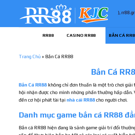
Skip
to
k tổng chính thức của RR88 là: rr88.com (Mobile), rr88.gratis (PC)
H
content
RR88
CASINO RR88
BẮN CÁ RR8
Trang Chủ
»
Bắn Cá RR88
Bắn Cá RR8
Bắn Cá RR88
không chỉ đơn thuần là một trò chơi giải 
hội nhận được cho mình những phần thưởng hấp dẫn. Vớ
đến cơ hội phát tài tại
nhà cái RR88
cho người chơi.
Danh mục game bắn cá RR88 đẳn
Bắn cá RR88 hiện đang là sảnh game giải trí đổi thưởng 