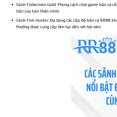
Sảnh Fishermen Gold: Phong cách chơi game bắn cá cổ đ
bắn của bản thân mình.
Sảnh Fish Hunter: Đa dạng các cấp độ bắn cá RR88 khác
thưởng được cung cấp liên tục đến với hội viên.