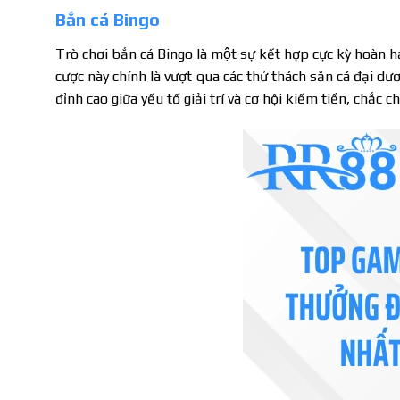
Bắn cá Bingo
Trò chơi bắn cá Bingo là một sự kết hợp cực kỳ hoàn ha
cược này chính là vượt qua các thử thách săn cá đại dươ
đỉnh cao giữa yếu tố giải trí và cơ hội kiếm tiền, chắc